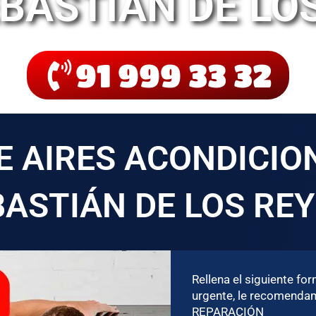
BASTIÁN DE LO
91 999 33 32
E AIRES ACONDICIO
BASTIÁN DE LOS RE
Rellena el siguiente fo
urgente, le recomenda
REPARACIÓN