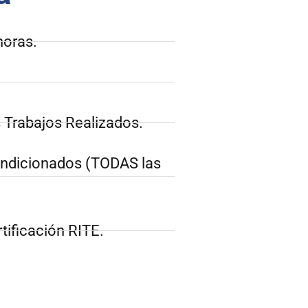
horas.
 Trabajos Realizados.
ondicionados (TODAS las
tificación RITE.