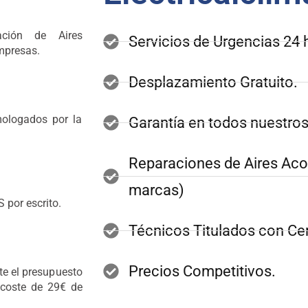
ación de Aires
Servicios de Urgencias 24 
mpresas.
Desplazamiento Gratuito.
mologados por la
Garantía en todos nuestros
Reparaciones de Aires Ac
marcas)
por escrito.
Técnicos Titulados con Cer
Precios Competitivos.
e el presupuesto
 coste de 29€ de