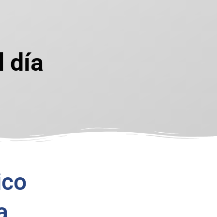
l día
ico
a